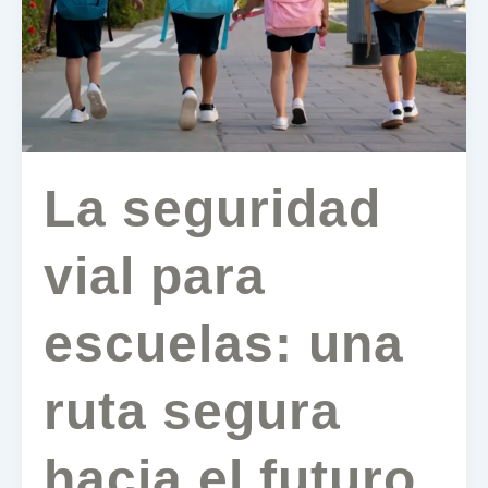
escuelas:
una
ruta
segura
hacia
el
futuro
La seguridad
vial para
escuelas: una
ruta segura
hacia el futuro