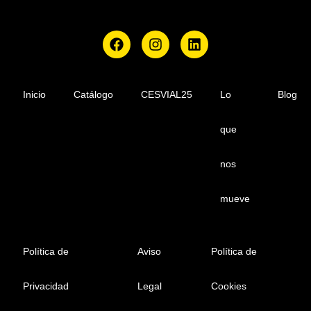
F
I
L
a
n
i
c
s
n
e
t
k
b
a
e
Inicio
Catálogo
CESVIAL25
Lo
Blog
o
g
d
o
r
i
que
k
a
n
m
nos
mueve
Política de
Aviso
Política de
Privacidad
Legal
Cookies