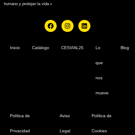
humano y protejan la vida.»
F
I
L
a
n
i
c
s
n
e
t
k
b
a
e
Inicio
Catálogo
CESVIAL25
Lo
Blog
o
g
d
o
r
i
que
k
a
n
m
nos
mueve
Política de
Aviso
Política de
Privacidad
Legal
Cookies