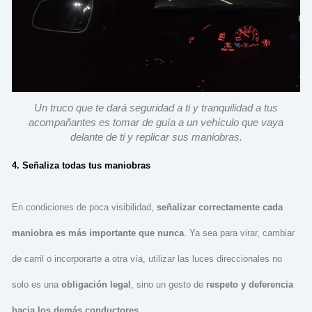
Un truco que te dará seguridad a ti y tranquilidad a tus
acompañantes es tomar de guía a un vehículo que vaya
delante de ti y replicar sus maniobras.
4. Señaliza todas tus maniobras
En condiciones de poca visibilidad,
señalizar correctamente cada
maniobra es más importante que nunca
. Ya sea para virar, cambiar
de carril o incorporarte a otra vía, utilizar las luces direccionales no
solo es una
obligación legal
, sino un gesto de
respeto y deferencia
hacia los demás conductores
.