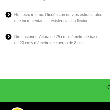
Refuerzo interno: Diseño con nervios estructurales
que incrementan su resistencia a la flexión.
Dimensiones: Altura de 75 cm, diámetro de base
de 20 cm y diámetro de cuerpo de 8 cm.
¡