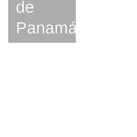
de
Panamá.