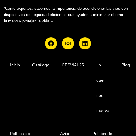
“Como expertos, sabemos la importancia de acondicionar las vías con
dispositivos de seguridad eficientes que ayuden a minimizar el error
humano y protejan la vida.»
F
I
L
a
n
i
c
s
n
e
t
k
b
a
e
Inicio
Catálogo
CESVIAL25
Lo
Blog
o
g
d
o
r
i
que
k
a
n
m
nos
mueve
Política de
Aviso
Política de