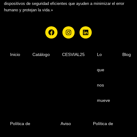
dispositivos de seguridad eficientes que ayuden a minimizar el error
humano y protejan la vida.»
F
I
L
a
n
i
c
s
n
e
t
k
b
a
e
Inicio
Catálogo
CESVIAL25
Lo
Blog
o
g
d
o
r
i
que
k
a
n
m
nos
mueve
Política de
Aviso
Política de