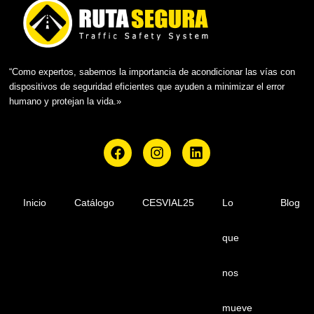
r
D
d
*
o
R
G
P
“Como expertos, sabemos la importancia de acondicionar las vías con
D
dispositivos de seguridad eficientes que ayuden a minimizar el error
humano y protejan la vida.»
F
I
L
a
n
i
c
s
n
e
t
k
b
a
e
Inicio
Catálogo
CESVIAL25
Lo
Blog
o
g
d
o
r
i
que
k
a
n
m
nos
mueve