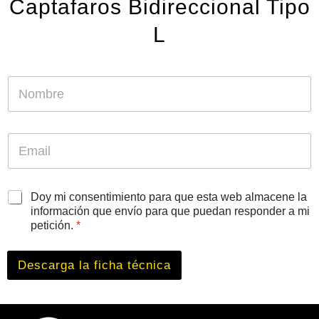
Captafaros Bidireccional Tipo
L
N
o
m
b
r
E
e
m
*
a
i
N
l
A
Doy mi consentimiento para que esta web almacene la
o
*
c
información que envío para que puedan responder a mi
m
u
petición.
*
b
e
r
r
e
d
Descarga la ficha técnica
A
o
c
R
u
G
e
P