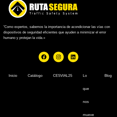
D
b
*
r
e
“Como expertos, sabemos la importancia de acondicionar las vías con
dispositivos de seguridad eficientes que ayuden a minimizar el error
humano y protejan la vida.»
F
I
L
a
n
i
c
s
n
e
t
k
b
a
e
Inicio
Catálogo
CESVIAL25
Lo
Blog
o
g
d
o
r
i
que
k
a
n
m
nos
mueve