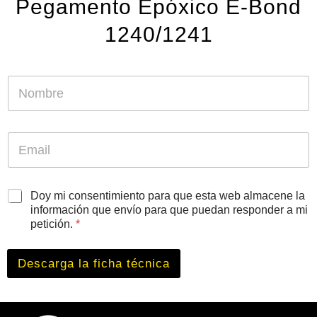
Pegamento Epóxico E-Bond
1240/1241
N
o
m
b
A
r
E
c
e
m
u
*
a
e
i
r
l
A
d
Doy mi consentimiento para que esta web almacene la
*
c
o
información que envío para que puedan responder a mi
u
E
petición.
*
e
m
r
a
d
i
Descarga la ficha técnica
o
l
R
N
G
o
P
m