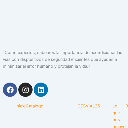
“Como expertos, sabemos la importancia de acondicionar las
vías con dispositivos de seguridad eficientes que ayuden a
minimizar el error humano y protejan la vida.»
F
I
L
a
n
i
c
s
n
e
t
k
Inicio
Catálogo
CESVIAL25
Lo
B
b
a
e
que
o
g
d
nos
mueve