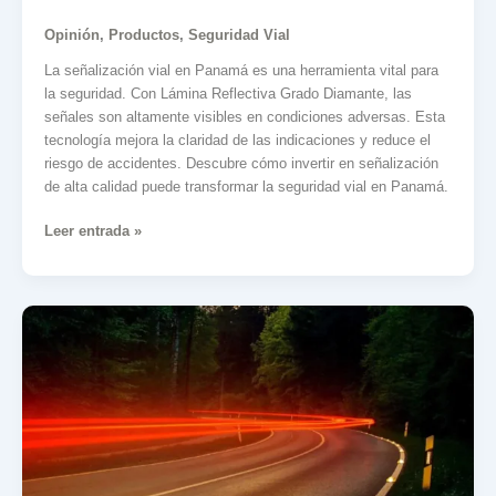
Opinión
,
Productos
,
Seguridad Vial
La señalización vial en Panamá es una herramienta vital para
la seguridad. Con Lámina Reflectiva Grado Diamante, las
señales son altamente visibles en condiciones adversas. Esta
tecnología mejora la claridad de las indicaciones y reduce el
riesgo de accidentes. Descubre cómo invertir en señalización
de alta calidad puede transformar la seguridad vial en Panamá.
Leer entrada »
Boyas
Ojos
de
Gato:
Un
Elemento
Esencial
para