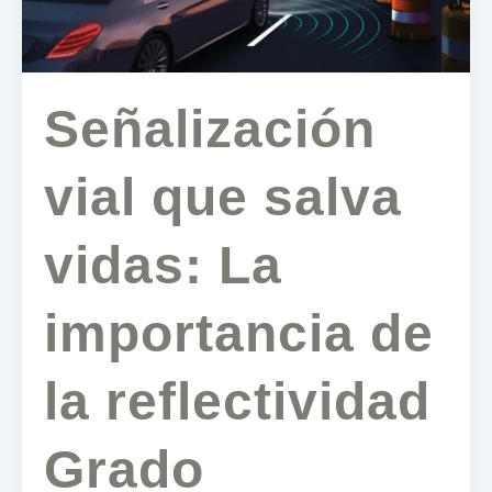
la
reflectividad
Grado
Diamante
Señalización
vial que salva
vidas: La
importancia de
la reflectividad
Grado