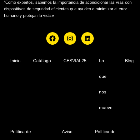
“Como expertos, sabemos la importancia de acondicionar las vías con
dispositivos de seguridad eficientes que ayuden a minimizar el error
humano y protejan la vida.»
F
I
L
a
n
i
c
s
n
e
t
k
b
a
e
Inicio
Catálogo
CESVIAL25
Lo
Blog
o
g
d
o
r
i
que
k
a
n
m
nos
mueve
Política de
Aviso
Política de