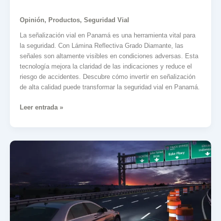
Opinión
,
Productos
,
Seguridad Vial
La señalización vial en Panamá es una herramienta vital para
la seguridad. Con Lámina Reflectiva Grado Diamante, las
señales son altamente visibles en condiciones adversas. Esta
tecnología mejora la claridad de las indicaciones y reduce el
riesgo de accidentes. Descubre cómo invertir en señalización
de alta calidad puede transformar la seguridad vial en Panamá.
Leer entrada »
Señalización
vial
que
salva
vidas:
La
importancia
de