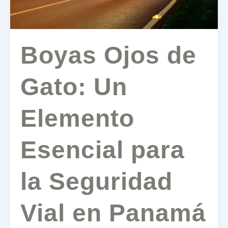
la
Seguridad
Vial
en
Boyas Ojos de
Panamá
Gato: Un
Elemento
Esencial para
la Seguridad
Vial en Panamá