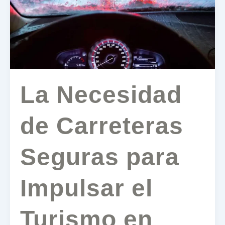
Seguras
para
Impulsar
el
Turismo
en
Panamá
La Necesidad
de Carreteras
Seguras para
Impulsar el
Turismo en