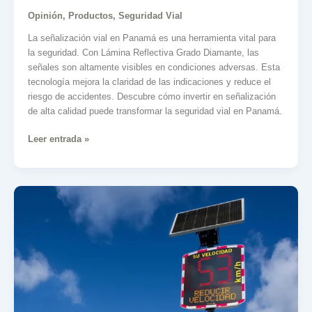
Opinión
,
Productos
,
Seguridad Vial
La señalización vial en Panamá es una herramienta vital para
la seguridad. Con Lámina Reflectiva Grado Diamante, las
señales son altamente visibles en condiciones adversas. Esta
tecnología mejora la claridad de las indicaciones y reduce el
riesgo de accidentes. Descubre cómo invertir en señalización
de alta calidad puede transformar la seguridad vial en Panamá.
Leer entrada »
Revolución
en
Seguridad
Vial:
Tecnologías
que
Salvan
Vidas
y