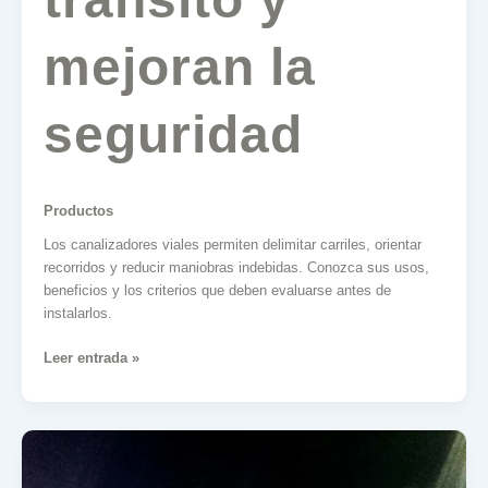
mejoran la
seguridad
Productos
Los canalizadores viales permiten delimitar carriles, orientar
recorridos y reducir maniobras indebidas. Conozca sus usos,
beneficios y los criterios que deben evaluarse antes de
instalarlos.
Leer entrada »
Señalización
LED:
Innovaciones