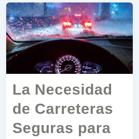
La
Necesidad
de
Carreteras
Seguras
para
Impulsar
el
Turismo
en
Panamá
La Necesidad
de Carreteras
Seguras para