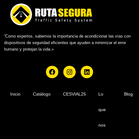
“Como expertos, sabemos la importancia de acondicionar las vías con
dispositivos de seguridad eficientes que ayuden a minimizar el error
humano y protejan la vida.»
F
I
L
a
n
i
c
s
n
e
t
k
b
a
e
Inicio
Catálogo
CESVIAL25
Lo
Blog
o
g
d
o
r
i
que
k
a
n
m
nos