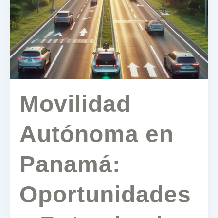
Panamá:
Oportunidades
y
Retos
hacia
un
Futuro
Sostenible
Movilidad
Autónoma en
Panamá:
Oportunidades