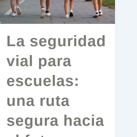
una
ruta
segura
hacia
el
La seguridad
futuro
vial para
escuelas:
una ruta
segura hacia