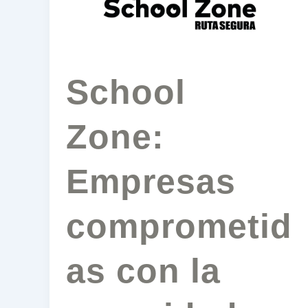
la
seguridad
en
escuelas
School
Zone:
Empresas
comprometid
as con la