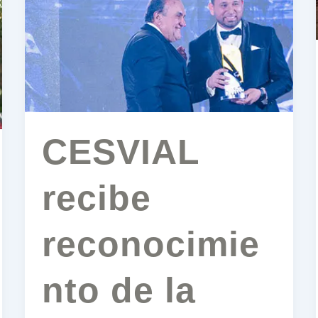
Panamá
y
compromiso
con
una
movilidad
segura
CESVIAL
recibe
reconocimie
nto de la