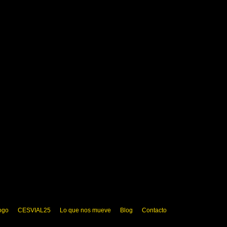
ogo
CESVIAL25
Lo que nos mueve
Blog
Contacto