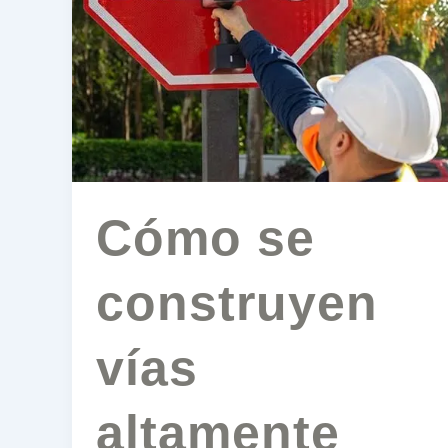
qué
la
reflectividad
manda)
Cómo se
construyen
vías
altamente