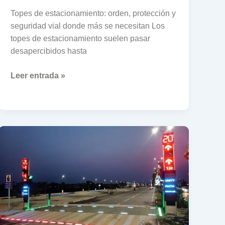
Topes de estacionamiento: orden, protección y
seguridad vial donde más se necesitan Los
topes de estacionamiento suelen pasar
desapercibidos hasta
Leer entrada »
Panamá
estrena
su
primer
paso
peatonal
inteligente:
innovación