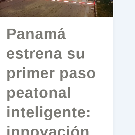
en
seguridad
vial
Panamá
estrena su
primer paso
peatonal
inteligente:
innovación