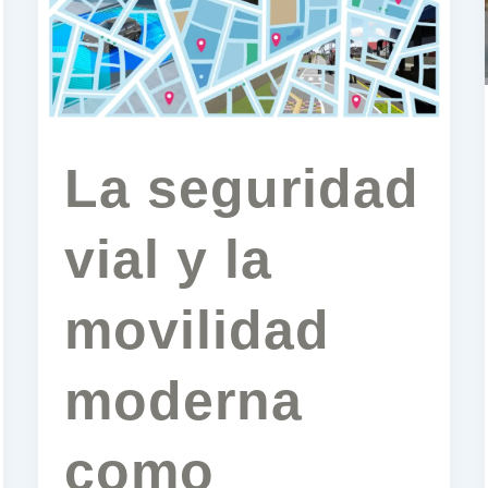
movilidad
moderna
como
objetivo
clave
para
Panamá
La seguridad
vial y la
movilidad
moderna
como