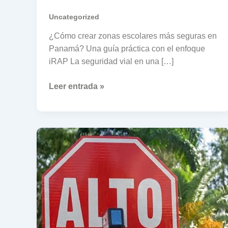
Uncategorized
¿Cómo crear zonas escolares más seguras en
Panamá? Una guía práctica con el enfoque
iRAP La seguridad vial en una […]
Leer entrada »
Cómo
se
construyen
vías
altamente
seguras
(y
por