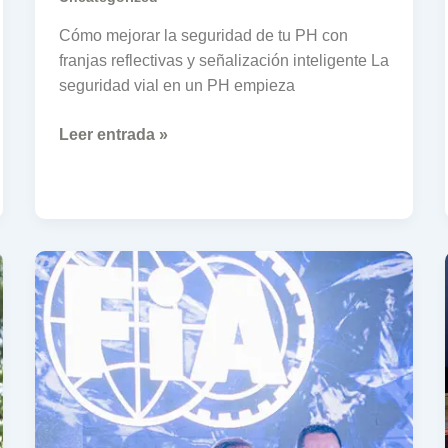
Cómo mejorar la seguridad de tu PH con
franjas reflectivas y señalización inteligente La
seguridad vial en un PH empieza
Leer entrada »
CESVIAL
recibe
reconocimiento
de
la
FIA:
orgullo
para